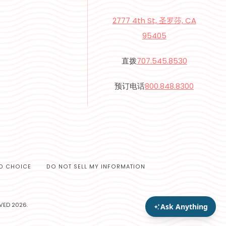
2777 4th St, 圣罗莎, CA
95405
直拨
707.545.8530
预订电话
800.848.8300
D CHOICE
DO NOT SELL MY INFORMATION
VED 2026.