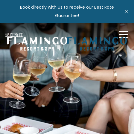
Book directly with us to receive our Best Rate
Cl
Guarantee!
MEN
现在预订
Item 1