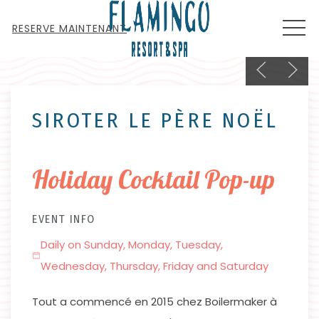
MEN
RESERVE MAINTENANT
Previous sli
Next s
Thu
01
SIROTER LE PÈRE NOËL
Holiday Cocktail Pop-up
EVENT INFO
Daily on Sunday, Monday, Tuesday,
Wednesday, Thursday, Friday and Saturday
Tout a commencé en 2015 chez Boilermaker à