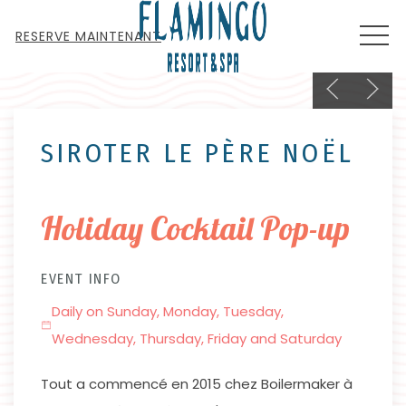
MEN
RESERVE MAINTENANT
Previous sli
Next s
Thu
01
Th
SIROTER LE PÈRE NOËL
Holiday Cocktail Pop-up
EVENT INFO
Daily on Sunday, Monday, Tuesday,
Wednesday, Thursday, Friday and Saturday
Tout a commencé en 2015 chez Boilermaker à