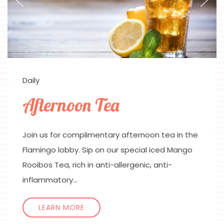
Daily
Afternoon Tea
Join us for complimentary afternoon tea in the
Flamingo lobby. Sip on our special iced Mango
Rooibos Tea, rich in anti-allergenic, anti-
inflammatory…
LEARN MORE