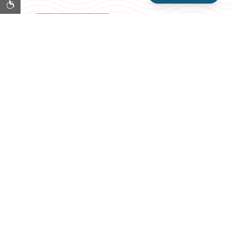
VIEW WINERIES
Item 1
Item 2
Item 3
豪華さと快適さ
私たちの巣へよう
こそ
当ホテルの素晴らしい客室とスイートは贅
沢さと快適さを体現しており、離れたくな
くなる静かな隠れ家を提供します。