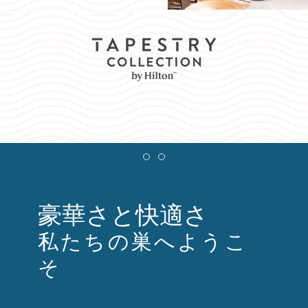
Item 1
Item 2
豪華さと快適さ
私たちの巣へようこ
そ