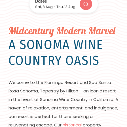
Item 1
Dates
CHECK AVAILABILITY
Sat, 8 Aug
-
Thu, 13 Aug
Midcentury Modern Marvel
A SONOMA WINE
COUNTRY OASIS
Welcome to the Flamingo Resort and Spa Santa
Rosa Sonoma, Tapestry by Hilton – an iconic resort
in the heart of Sonoma Wine Country in California. A
haven of relaxation, entertainment, and indulgence,
our resort is perfect for those seeking a
rejuvenating escape. Our
historical
property